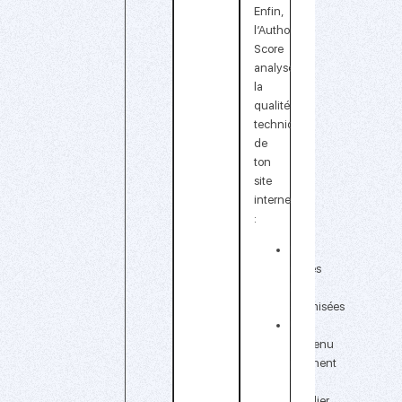
Enfin,
l’Authority
Score
analyse
la
qualité
technique
de
ton
site
internet
:
Des
pages
bien
optimisées
Un
contenu
pertinent
et
régulier