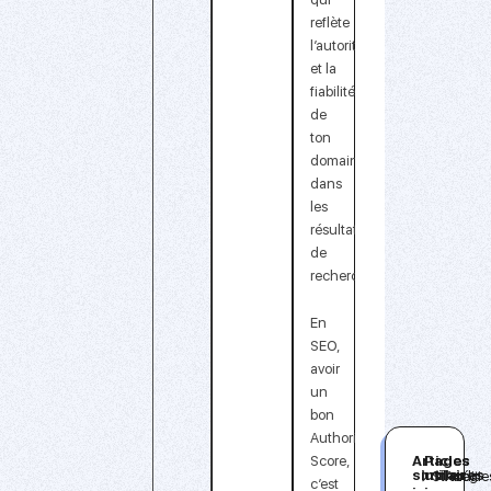
reflète
l’autorité
et la
fiabilité
de
ton
domaine
dans
les
résultats
de
recherche.
En
SEO,
avoir
un
bon
Authority
Articles
Pages
Score,
similaires
utiles
Stratégie
Audit
c’est
:
: