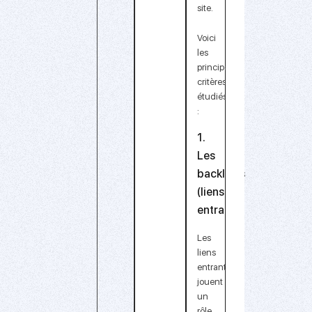
site.
Voici
les
principaux
critères
étudiés
:
1.
Les
backlinks
(liens
entrants)
Les
liens
entrants
jouent
un
rôle