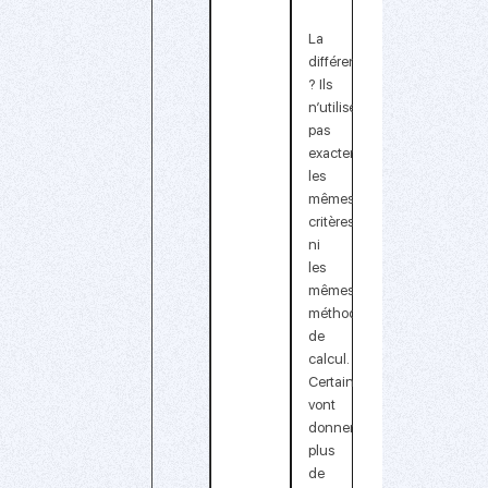
La
différence
? Ils
n’utilisent
pas
exactement
les
mêmes
critères
ni
les
mêmes
méthodes
de
calcul.
Certains
vont
donner
plus
de