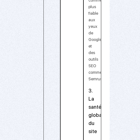
comme
plus
fiable
aux
yeux
de
Google
et
des
outils
SEO
comme
Semrush.
3.
La
santé
globale
du
site