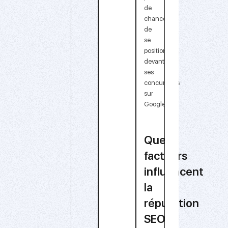
de
chances
de
se
positionner
devant
ses
concurrents
sur
Google.
Quels
facteurs
influencent
la
réputation
SEO