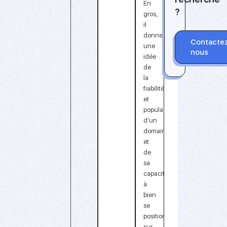
En
?
gros,
il
donne
Contacte
une
nous
idée
de
la
fiabilité
et
popularité
d’un
domaine
et
de
sa
capacité
à
bien
se
positionner
sur