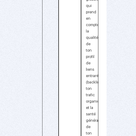
qui
prend
en
compte
la
qualité
de
ton
profil
de
liens
entrants
(backlinks)
,
ton
trafic
organique
et la
santé
générale
de
ton