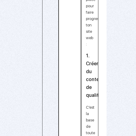
pour
faire
progresser
ton
site
web
:
1.
Créer
du
contenu
de
qualité
C’est
la
base
de
toute