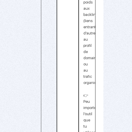
poids
aux
backlinks
(liens
entrants),
d’autres
au
profil
de
domaine
ou
au
trafic
organique
.
👉
Peu
importe
l’outil
que
tu