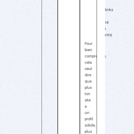
des
backlinks
de
qualité
(liens
entrants)
Pour
bien
comprendre,
cela
veut
dire
que
plus
ton
site
a
un
profil
solide,
plus