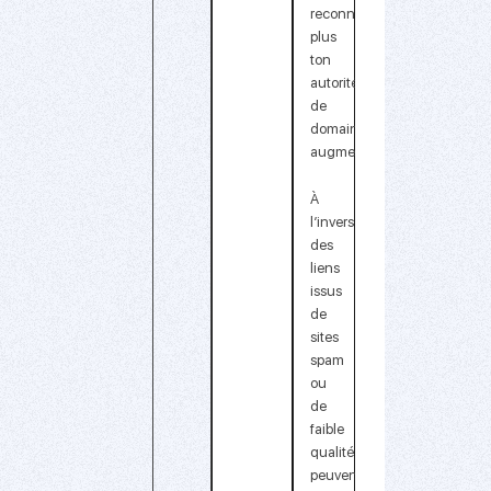
reconnus
,
plus
ton
autorité
de
domaine
augmente.
À
l’inverse,
des
liens
issus
de
sites
spam
ou
de
faible
qualité
peuvent