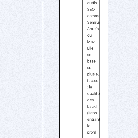
outils
SEO
comme
Semrush,
Ahrefs
ou
Moz.
Elle
se
base
sur
plusieurs
facteurs
: la
qualité
des
backlinks
(liens
entrants),
le
profil