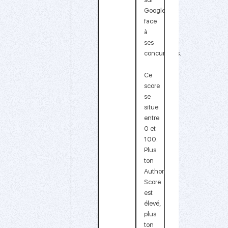
Google
face
à
ses
concurrents.
Ce
score
se
situe
entre
0 et
100.
Plus
ton
Authority
Score
est
élevé,
plus
ton