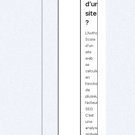
d’un
site
?
L’Authority
Score
d’un
site
web
se
calcule
en
fonction
de
plusieurs
facteurs
SEO.
C’est
une
analyse
globale