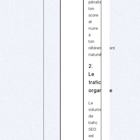
pénaliser
ton
score
et
nuire
à
ton
référencement
naturel.
2.
Le
trafic
organique
Le
volume
de
trafic
SEO
est