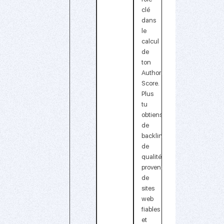
clé
dans
le
calcul
de
ton
Authority
Score.
Plus
tu
obtiens
de
backlinks
de
qualité,
provenant
de
sites
web
fiables
et