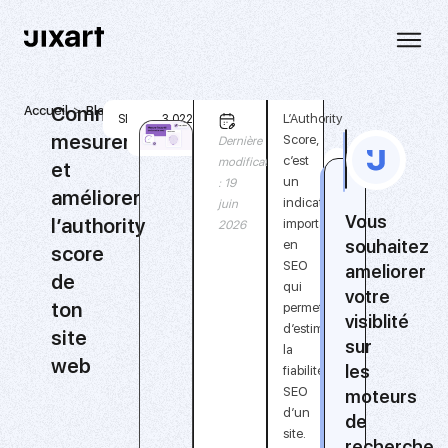
Comment
Accueil
Blog
Comment
5
L’Authority
SEO
3 022
mesurer
mesurer
min
Score,
Dernière
et
c’est
modification
et
améliorer
un
: 19
améliorer
l’authority
indicateur
juin
score
Vous
l’authority
important
2026
de
souhaitez
en
score
ton
SEO
ameliorer
de
site
qui
votre
web
ton
permet
visiblité
d’estimer
site
sur
la
web
les
fiabilité
SEO
moteurs
d’un
de
site.
recherche