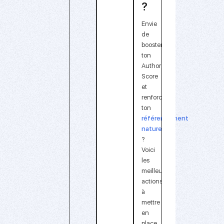
?
Envie
de
booster
ton
Authority
Score
et
renforcer
ton
référencement
naturel
?
Voici
les
meilleures
actions
à
mettre
en
place