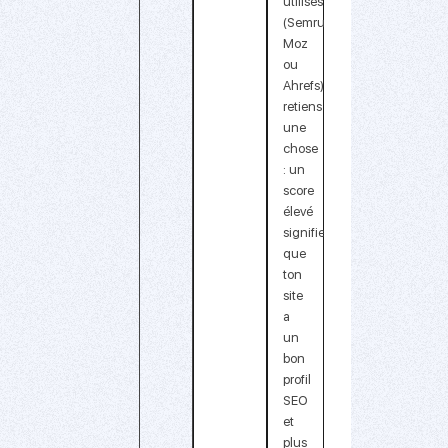
utilises
(Semrush,
Moz
ou
Ahrefs),
retiens
une
chose
: un
score
élevé
signifie
que
ton
site
a
un
bon
profil
SEO
et
plus