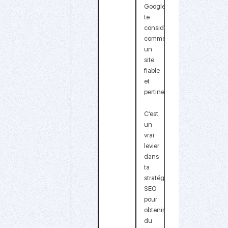
Google
te
considère
comme
un
site
fiable
et
pertinent.
C’est
un
vrai
levier
dans
ta
stratégie
SEO
pour
obtenir
du