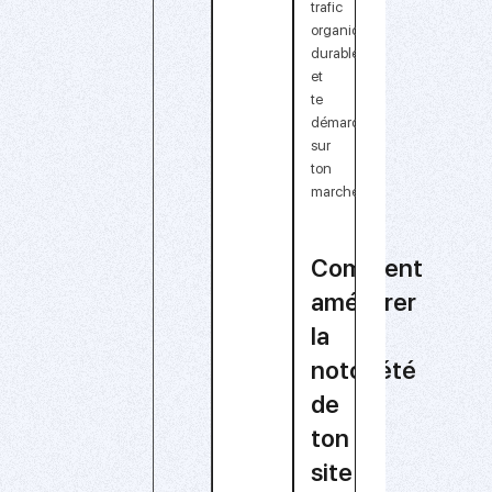
trafic
organique
durable
et
te
démarquer
sur
ton
marché.
Comment
améliorer
la
notoriété
de
ton
site