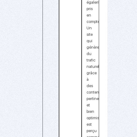
également
pris
en
compte.
Un
site
qui
génère
du
trafic
naturel
grâce
à
des
contenus
pertinents
et
bien
optimisés
est
perçu