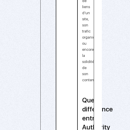
de
liens
d’un
site,
son
trafic
organique,
ou
encore
la
solidité
de
son
contenu.
Quelle
différence
entre
Authority