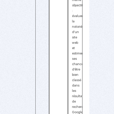
objectif
:
évaluer
la
notoriété
d’un
site
web
et
estimer
ses
chances
d’être
bien
classé
dans
les
résultats
de
recherche
Google.