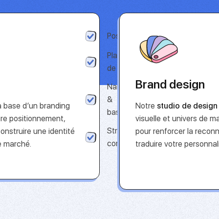
Positionnement
Plateforme
de marque
Brand design
Naming
&
a base d’un branding
Notre
studio de design
baseline
tre positionnement,
visuelle et univers de 
Stratégie de
construire une identité
pour renforcer la recon
communication
e marché.
traduire votre personnal