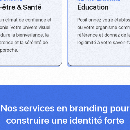
-être & Santé
Éducation
un climat de confiance et
Positionnez votre établi
nie. Votre univers visuel
ou votre organisme com
aduire la bienveillance, la
référence et donnez de l
arence et la sérénité de
légitimité à votre savoir-fa
approche.
Nos services en branding pour
construire une identité forte