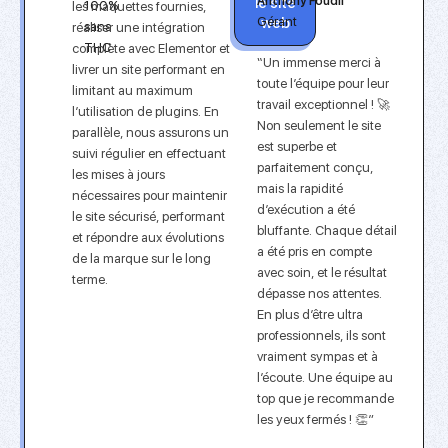
le site
Anthony Foudil
100%
les maquettes fournies,
Gérant
web
sans
réaliser une intégration
THC
complète avec Elementor et
“Un immense merci à
livrer un site performant en
toute l’équipe pour leur
limitant au maximum
travail exceptionnel ! 🚀
l’utilisation de plugins. En
Non seulement le site
parallèle, nous assurons un
est superbe et
suivi régulier en effectuant
parfaitement conçu,
les mises à jours
mais la rapidité
nécessaires pour maintenir
d’exécution a été
le site sécurisé, performant
bluffante. Chaque détail
et répondre aux évolutions
a été pris en compte
de la marque sur le long
avec soin, et le résultat
terme.
dépasse nos attentes.
En plus d’être ultra
professionnels, ils sont
vraiment sympas et à
l’écoute. Une équipe au
top que je recommande
les yeux fermés ! 👏”