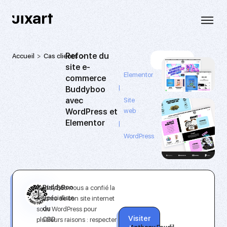
Refonte du
Accueil
Cas clients
Refonte
4 193
site e-
du
Elementor
commerce
site
|
e-
Buddyboo
commerce
avec
Site
Buddyboo
WordPress et
web
avec
Elementor
|
WordPress
WordPress
et
Elementor
BuddyBoo nous a confié la
BuddyBoo
Spécialiste
refonte de son site internet
du
sous WordPress pour
Visiter
CBD
plusieurs raisons : respecter