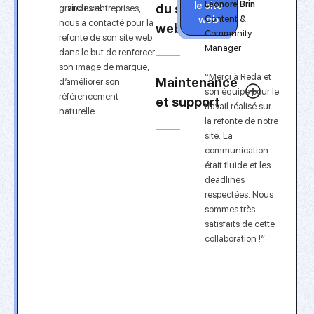
le site
Léonore Brin
du site
virement
grandes entreprises,
web
Content &
nous a contacté pour la
web
Community
refonte de son site web
Manager
dans le but de renforcer
son image de marque,
“Merci à Reda et
Maintenance
d’améliorer son
son équipe pour le
référencement
et support
travail réalisé sur
naturelle.
la refonte de notre
site. La
communication
était fluide et les
deadlines
respectées. Nous
sommes très
satisfaits de cette
collaboration !”