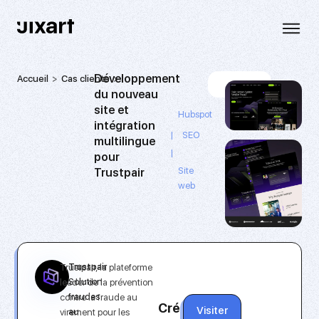
Développement
Accueil
Cas clients
Développement
6 706
du nouveau
du
site et
nouveau
Hubspot
site
intégration
|
SEO
et
multilingue
|
intégration
pour
multilingue
Site
Trustpair
pour
web
Trustpair
Trustpair, la plateforme
Trustpair
Solution
leader de la prévention
fraudes
contre la fraude au
Création
Visiter
au
virement pour les