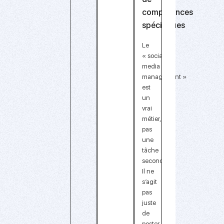
compétences
spécifiques
Le
« social
media
management »
est
un
vrai
métier
,
pas
une
tâche
secondaire.
Il ne
s’agit
pas
juste
de
poster