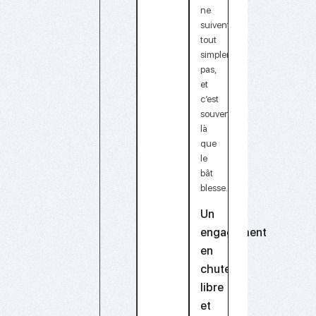
ne
suivent
tout
simplement
pas
,
et
c’est
souvent
là
que
le
bât
blesse.
Un
engagement
en
chute
libre
et