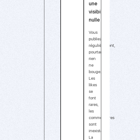
une
visibilité
nulle
Vous
publiez
régulièrement,
pourtant,
rien
ne
bouge.
Les
likes
se
font
rares,
les
commentaires
sont
inexistants.
La