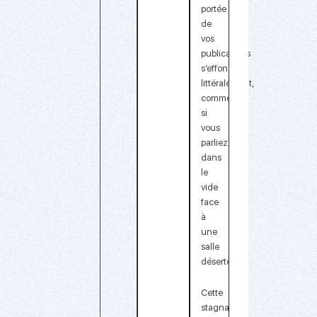
portée
de
vos
publications
s’effondre
littéralement
,
comme
si
vous
parliez
dans
le
vide
face
à
une
salle
déserte.
Cette
stagnation