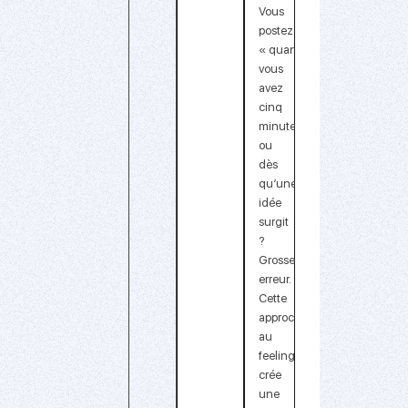
Vous
postez
« quand
vous
avez
cinq
minutes »
ou
dès
qu’une
idée
surgit
?
Grosse
erreur.
Cette
approche
au
feeling
crée
une