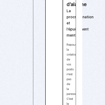
d’alarme
La
procrastination
et
l’épuisement
mental
Repousser
la
création
de
vos
posts
n’est
pas
de
la
paresse.
C’est
le