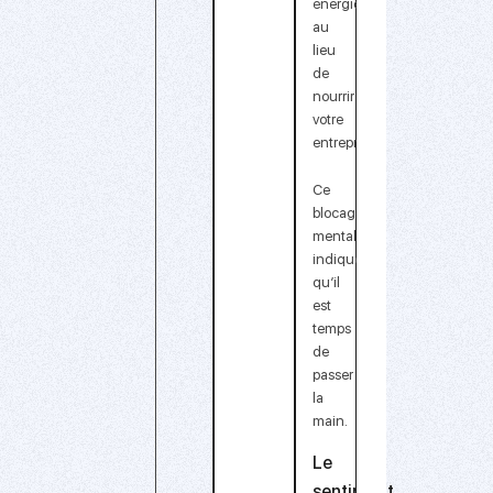
énergie
au
lieu
de
nourrir
votre
entreprise.
Ce
blocage
mental
indique
qu’il
est
temps
de
passer
la
main
.
Le
sentiment