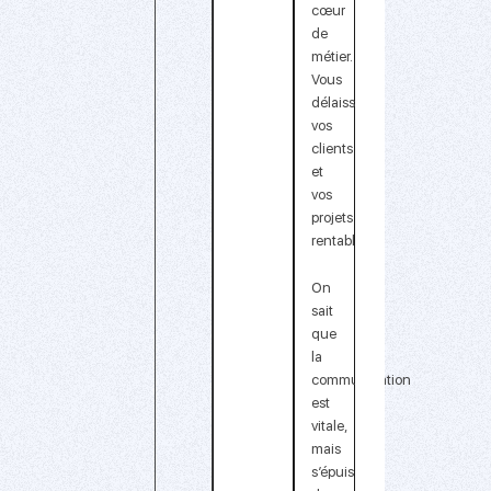
cœur
de
métier.
Vous
délaissez
vos
clients
et
vos
projets
rentables
.
On
sait
que
la
communication
est
vitale,
mais
s’épuiser