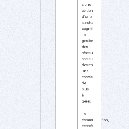
signe
évident
d’une
surcharge
cognitive
.
La
gestion
des
réseaux
sociaux
devient
une
corvée
de
plus
à
gérer.
La
communication,
censée