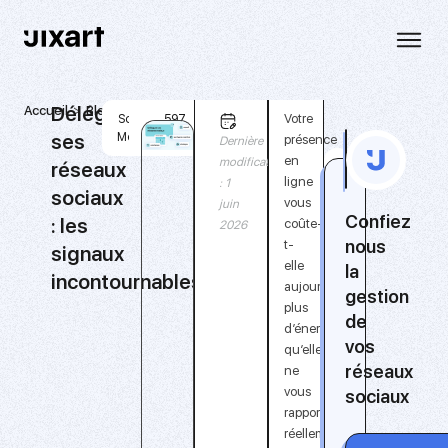
Déléguer
Accueil
Blog
Déléguer
5
Votre
Social
597
ses
ses
Media
min
présence
Dernière
réseaux
en
modification
réseaux
sociaux
ligne
: 1
sociaux
:
vous
juin
les
Confiez
: les
coûte-
2026
signaux
nous
t-
signaux
incontournables
elle
la
incontournables
aujourd’hui
gestion
plus
de
d’énergie
vos
qu’elle
réseaux
ne
vous
sociaux
rapporte
réellement