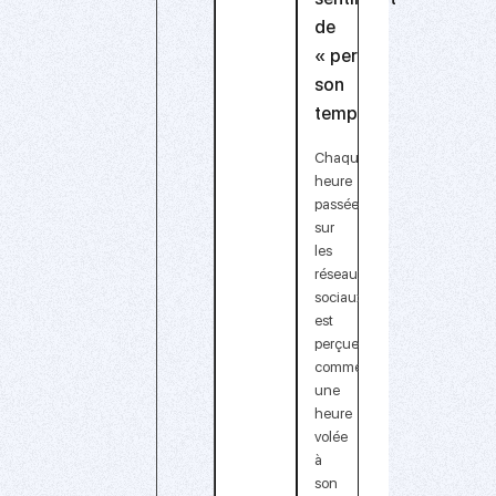
de
« perdre
son
temps »
Chaque
heure
passée
sur
les
réseaux
sociaux
est
perçue
comme
une
heure
volée
à
son