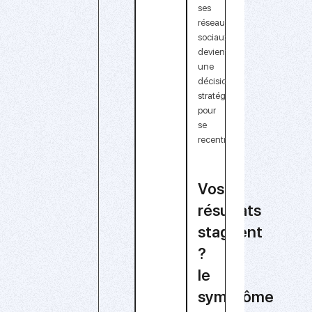
ses
réseaux
sociaux
devient
une
décision
stratégique
pour
se
recentrer.
Vos
résultats
stagnent
?
le
symptôme