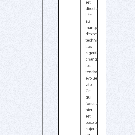
est
directement
liée
au
manque
d’expertise
technique.
Les
algorithmes
changent,
les
tendances
évoluent
vite.
Ce
qui
fonctionnait
hier
est
obsolète
aujourd’hui.