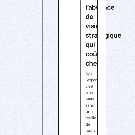
l’absence
de
vision
stratégique
qui
coûte
cher
Avoir
l’expertise,
c’est
bien.
Mais
sans
une
feuille
de
route