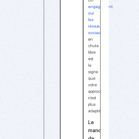
Un
engagement
sur
les
réseaux
sociaux
en
chute
libre
est
le
signe
que
votre
approche
n’est
plus
adaptée.
Le
manque
de