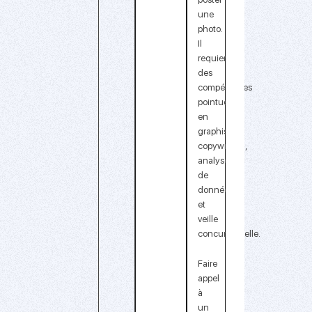
une
photo.
Il
requiert
des
compétences
pointues
en
graphisme,
copywriting,
analyse
de
données
et
veille
concurrentielle.
Faire
appel
à
un