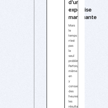
d’une
expertise
manquante
Mais
le
temps
n’est
pas
le
seul
problème.
Parfois,
même
en
y
consacrant
des
heures,
les
résultats