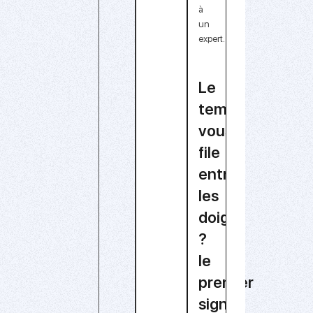
à
un
expert.
Le
temps
vous
file
entre
les
doigts
?
le
premier
signal