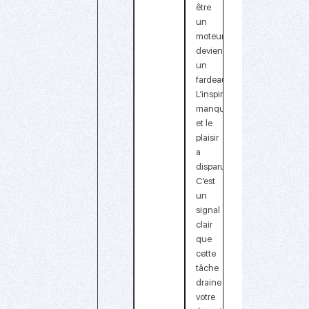
être
un
moteur,
devient
un
fardeau.
L’inspiration
manque
et le
plaisir
a
disparu.
C’est
un
signal
clair
que
cette
tâche
draine
votre