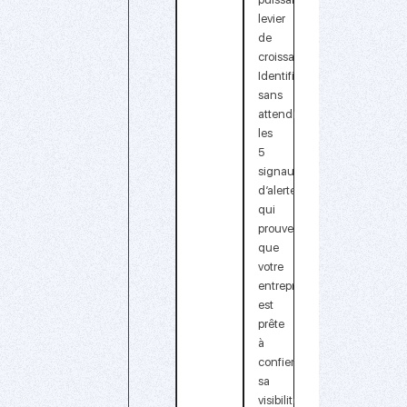
levier
de
croissance.
Identifiez
sans
attendre
les
5
signaux
d’alerte
qui
prouvent
que
votre
entreprise
est
prête
à
confier
sa
visibilité