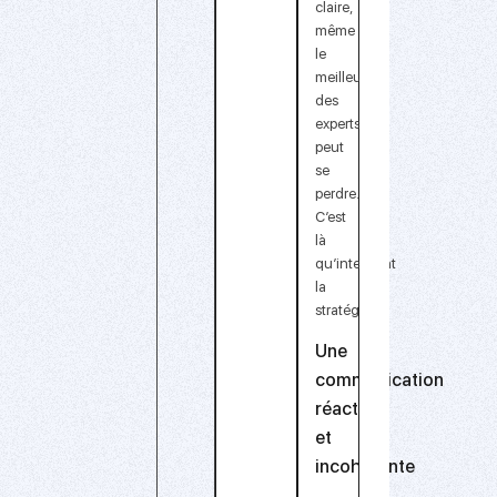
claire
,
même
le
meilleur
des
experts
peut
se
perdre.
C’est
là
qu’intervient
la
stratégie.
Une
communication
réactive
et
incohérente