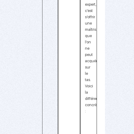
expert,
c’est
s’offrir
une
maîtrise
que
l’on
ne
peut
acquérir
sur
le
tas
.
Voici
la
différence
concrète
:
A
g
G