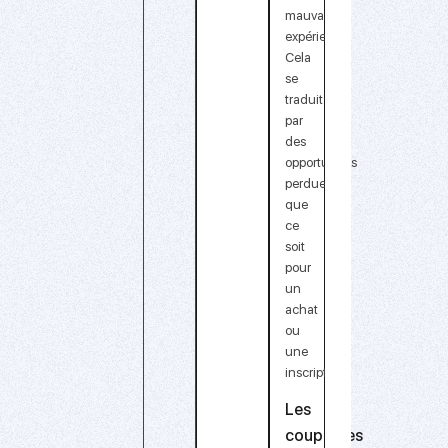
mauvaise
expérience.
Cela
se
traduit
par
des
opportunités
perdues
,
que
ce
soit
pour
un
achat
ou
une
inscription.
Les
coupables