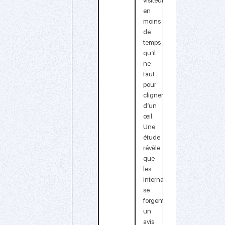
visiteurs
en
moins
de
temps
qu’il
ne
faut
pour
cligner
d’un
œil.
Une
étude
révèle
que
les
internautes
se
forgent
un
avis