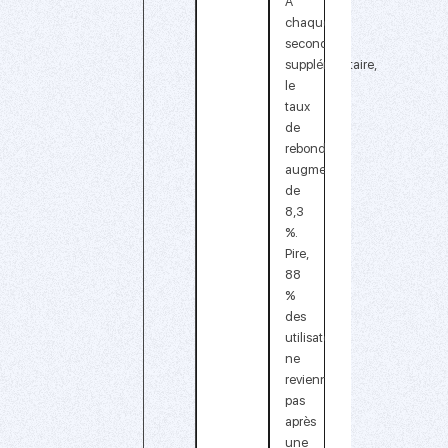
À
chaque
seconde
supplémentaire,
le
taux
de
rebond
augmente
de
8,3
%.
Pire,
88
%
des
utilisateurs
ne
reviennent
pas
après
une