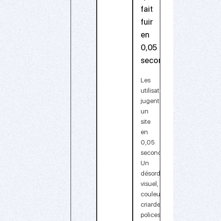
fait
fuir
en
0,05
seconde
Les
utilisateurs
jugent
un
site
en
0,05
seconde.
Un
désordre
visuel,
couleurs
criardes,
polices