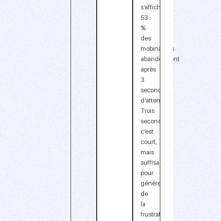
s’afficher.
53
%
des
mobinautes
abandonnent
après
3
secondes
d’attente
.
Trois
secondes,
c’est
court,
mais
suffisant
pour
générer
de
la
frustration