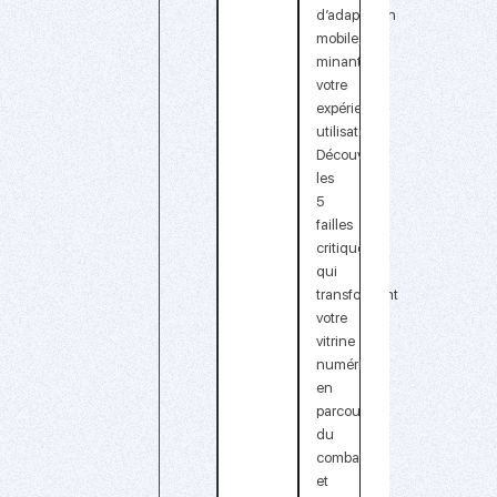
d’adaptation
mobile,
minant
votre
expérience
utilisateur.
Découvrez
les
5
failles
critiques
qui
transforment
votre
vitrine
numérique
en
parcours
du
combattant
et