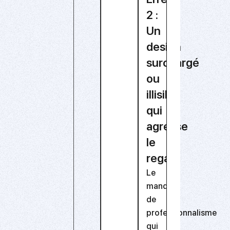
2 :
Un
design
surchargé
ou
illisible
qui
agresse
le
regard
Le
manque
de
professionnalisme
qui