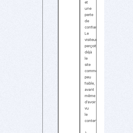
et
une
perte
de
confiance.
Le
visiteur
perçoit
déjà
le
site
comme
peu
fiable,
avant
même
d’avoir
vu
le
contenu.