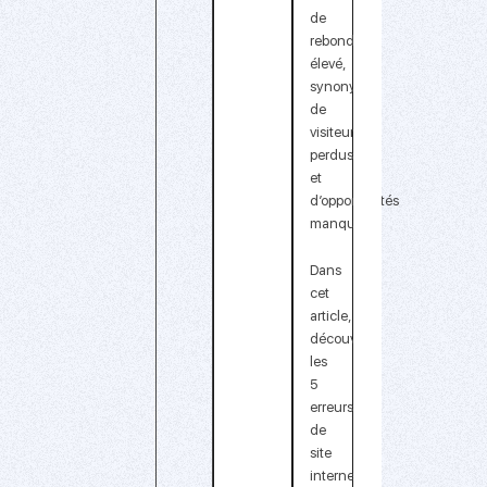
de
rebond
élevé,
synonyme
de
visiteurs
perdus
et
d’opportunités
manquées
.
Dans
cet
article,
découvrez
les
5
erreurs
de
site
internet