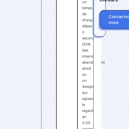
un
temps
de
Contacte
chargement
nous
dépassant
3
secondes
(53%
des
internautes
abandonnent
alors)
ou
un
design
qui
agresse
le
regard
en
0,05
seconde