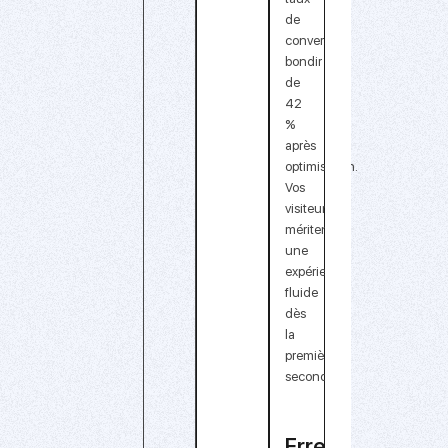
de
conversion
bondir
de
42
%
après
optimisation.
Vos
visiteurs
méritent
une
expérience
fluide
dès
la
première
seconde.
Erreur