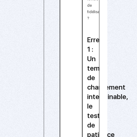
de
fidélisation
?
Erreur
1 :
Un
temps
de
chargement
interminable,
le
test
de
patience