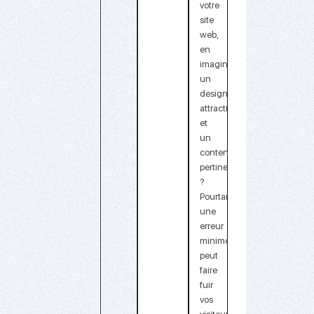
votre
site
web,
en
imaginant
un
design
attractif
et
un
contenu
pertinent
?
Pourtant,
une
erreur
minime
peut
faire
fuir
vos