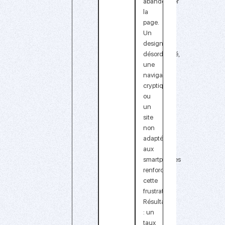
abandonner
la
page.
Un
design
désordonné,
une
navigation
cryptique
ou
un
site
non
adapté
aux
smartphones
renforcent
cette
frustration.
Résultat
: un
taux