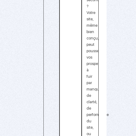
?
Votre
site,
même
bien
conçu,
peut
pousser
vos
prospects
à
fuir
par
manque
de
clarté,
de
performance
du
site,
ou