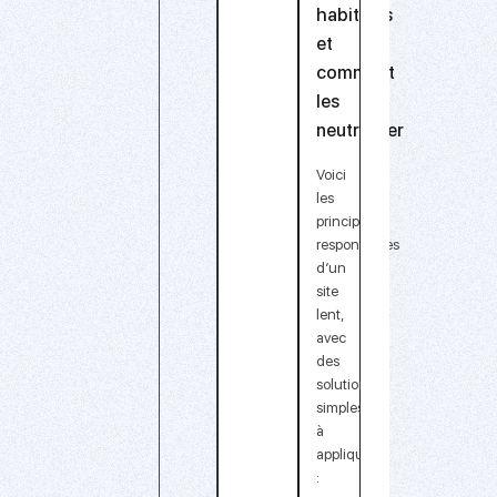
habituels
et
comment
les
neutraliser
Voici
les
principaux
responsables
d’un
site
lent,
avec
des
solutions
simples
à
appliquer
: