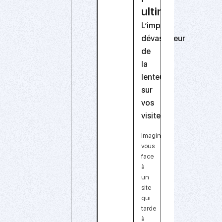
ultime
L’impact
dévastateur
de
la
lenteur
sur
vos
visiteurs
Imaginez-
vous
face
à
un
site
qui
tarde
à