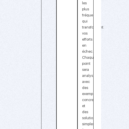
les
plus
fréquentes
qui
transforment
vos
efforts
en
échec.
Chaque
point
sera
analysé
avec
des
exemples
concrets
et
des
solutions
simples