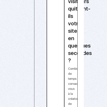
visiteurs
quittent-
ils
votre
site
en
quelques
secondes
?
Combien
de
temps
consacrez-
vous
à la
création
de