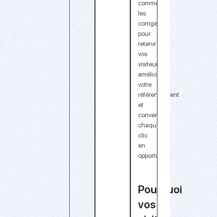
comment
les
corriger
pour
retenir
vos
visiteurs,
améliorer
votre
référencement
et
convertir
chaque
clic
en
opportunité.
Pourquoi
vos