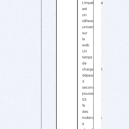
L’impatience
est
un
réflexe
universel
sur
le
web.
Un
temps
de
chargement
dépassant
3
secondes
pousse
53
%
des
mobinautes
à