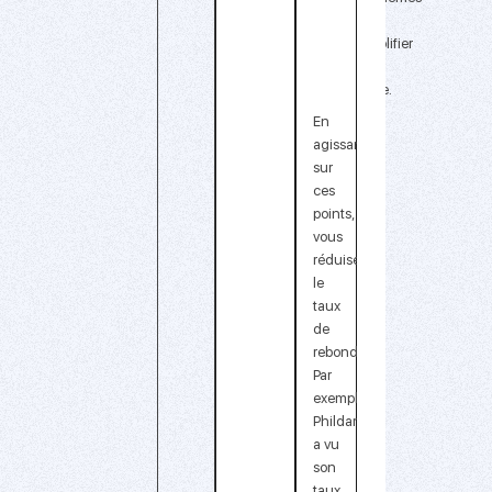
et
simplifier
le
code.
En
agissant
sur
ces
points,
vous
réduisez
le
taux
de
rebond.
Par
exemple,
Phildar
a vu
son
taux