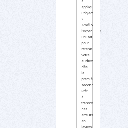
à
appliquer.
L’objectif
?
Améliorer
l’expérience
utilisateur
pour
retenir
votre
audience
dès
la
première
seconde.
Prêt
à
transformer
ces
erreurs
en
leviers