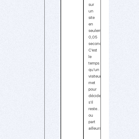
sur
un
site
en
seulement
0,05
seconde
.
C’est
le
temps
qu’un
visiteur
met
pour
décider
s’il
reste…
ou
part
ailleurs.